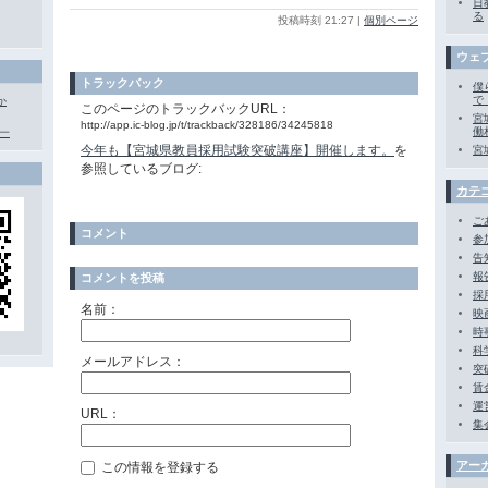
日
る
投稿時刻 21:27
|
個別ページ
ウェ
トラックバック
僕
で
か
このページのトラックバックURL：
宮
http://app.ic-blog.jp/t/trackback/328186/34245818
働
一
今年も【宮城県教員採用試験突破講座】開催します。
を
宮
参照しているブログ:
カテ
ご
コメント
参
告
報
コメントを投稿
採
名前：
映
時
科
メールアドレス：
突
賃
運
URL：
集
アー
この情報を登録する