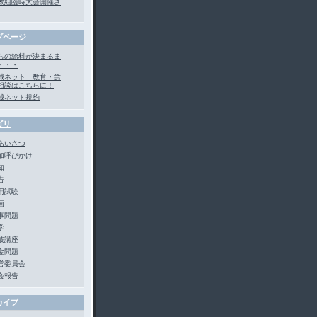
教組臨時大会開催さ
ブページ
らの給料が決まるま
・・・
城ネット 教育・労
相談はこちらに！
城ネット規約
ゴリ
あいさつ
加呼びかけ
知
告
用試験
画
事問題
学
破講座
金問題
営委員会
会報告
カイブ