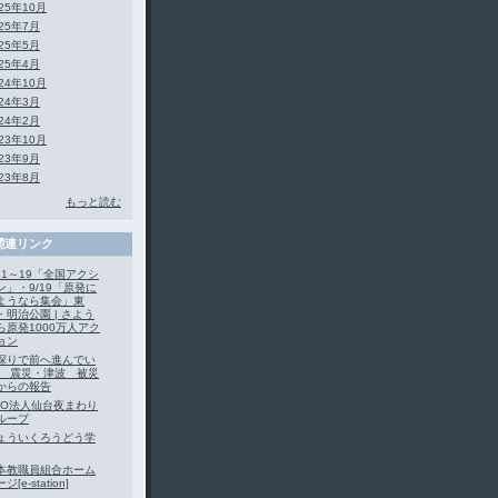
25年10月
025年7月
025年5月
025年4月
24年10月
024年3月
024年2月
23年10月
023年9月
023年8月
もっと読む
関連リンク
/11～19「全国アクシ
ン」・9/19「原発に
ようなら集会」東
・明治公園 | さよう
ら原発1000万人アク
ョン
探りで前へ進んでい
 震災・津波 被災
からの報告
PO法人仙台夜まわり
ループ
ょういくろうどう学
本教職員組合ホーム
ジ[e-station]