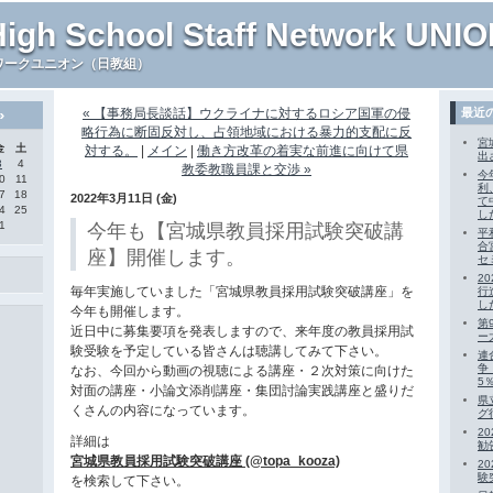
High School Staff Network UNI
ワークユニオン（日教組）
»
« 【事務局長談話】ウクライナに対するロシア国軍の侵
最近
略行為に断固反対し、占領地域における暴力的支配に反
宮
金
土
対する。
|
メイン
|
働き方改革の着実な前進に向けて県
出
3
4
教委教職員課と交渉 »
今
0
11
利
7
18
2022年3月11日 (金)
て
4
25
し
1
今年も【宮城県教員採用試験突破講
平
合
座】開催します。
セ
2
毎年実施していました「宮城県教員採用試験突破講座」を
行
し
今年も開催します。
第
近日中に募集要項を発表しますので、来年度の教員採用試
ー
験受験を予定している皆さんは聴講してみて下さい。
連
争
なお、今回から動画の視聴による講座・２次対策に向けた
5
対面の講座・小論文添削講座・集団討論実践講座と盛りだ
県
くさんの内容になっています。
グ
2
詳細は
勧
宮城県教員採用試験突破講座 (@topa_kooza)
2
験
を検索して下さい。