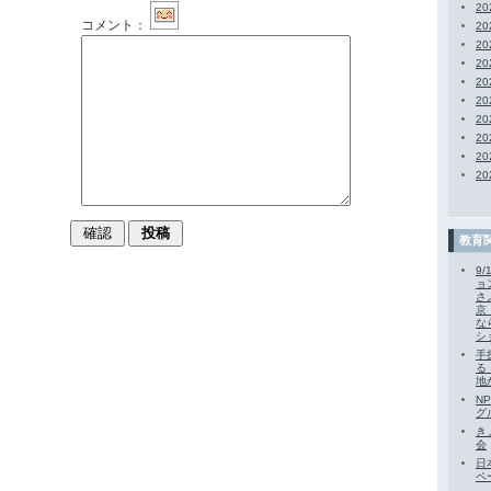
20
コメント：
2
2
2
20
2
2
20
2
2
教育
9
ョ
さ
京
な
シ
手
る
地
N
グ
き
会
日
ペー