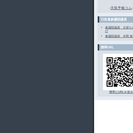
-
天気予報コム
-
日政連参議院議員
参議院議員 古賀ち
げ
参議院議員 水岡 俊
携帯URL
携帯にURLを送る