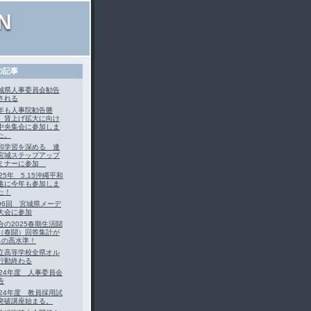
ON
の記事
城県人事委員会勧告
される
年も人事院勧告勝
、賃上げ拡大に向け
中央集会に参加しま
た。
和学習を深める 連
宮城ステップアップ
ミナーに参加
025年 5.15沖縄平和
進に今年も参加しま
た！
96回 宮城県メーデ
大会に参加
合の2025春期生活闘
（春闘）回答集計が
％の高水準！
立高等学校全県オル
行動終わる
024年度 人事委員会
告
024年度 教員採用試
突破講座始まる。