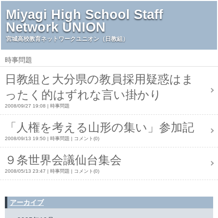
Miyagi High School Staff
Network UNION
宮城高校教育ネットワークユニオン（日教組）
時事問題
日教組と大分県の教員採用疑惑はま
ったく的はずれな言い掛かり
2008/09/27 19:08
時事問題
「人権を考える山形の集い」参加記
2008/09/13 19:50
時事問題
コメント(0)
９条世界会議仙台集会
2008/05/13 23:47
時事問題
コメント(0)
アーカイブ