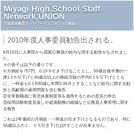
Miyagi High School Staff
Network UNION
宮城高校教育ネットワークユニオン（日教組）
2010年度人事委員勧告出される。
8月10日に人事院から国家公務員の給与な関する勧告がなされまし
た。
その骨子は以下の通りです。
①月例給を757円、0.19％引き下げることとし、50歳台後半層の一
律1.5％引下げと40歳台以上の俸給月額の平均0.1％引下げととも
に、一時金も0.2月削減し年間3.95月とすることなど給与に関する勧
告と高齢期の雇用問題を含む報告
②非常勤職員に育児休業制度等を適用するための意見の申出
③採用試験制度見直しや超過勤務の縮減など公務員人事管理に関す
る報告
これは2年連続の月例給・一時金の引き下げとなるものであり、特に
55歳以上の１．５％引き下げは許すことが出来ません。